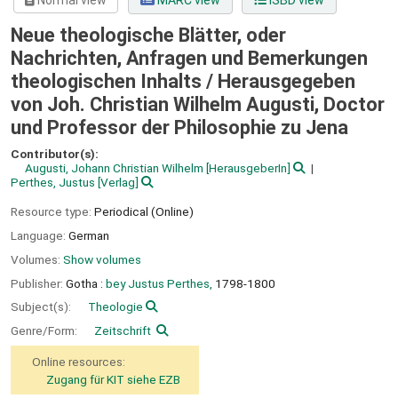
Normal view
MARC view
ISBD view
Neue theologische Blätter, oder
Nachrichten, Anfragen und Bemerkungen
theologischen Inhalts /
Herausgegeben
von Joh. Christian Wilhelm Augusti, Doctor
und Professor der Philosophie zu Jena
Contributor(s):
Augusti, Johann Christian Wilhelm
[HerausgeberIn]
Perthes, Justus
[Verlag]
Resource type:
Periodical (Online)
Language:
German
Volumes:
Show volumes
Publisher:
Gotha :
bey Justus Perthes,
1798-1800
Subject(s):
Theologie
Genre/Form:
Zeitschrift
Online resources:
Zugang für KIT siehe EZB