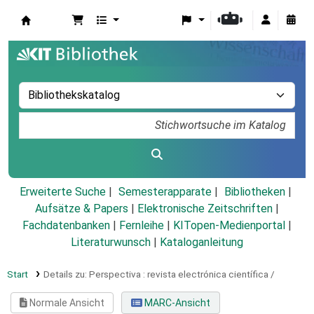
Koha
Erweiterte Suche
Semesterapparate
Bibliotheken
Aufsätze & Papers
|
Elektronische Zeitschriften
|
Fachdatenbanken
|
Fernleihe
|
KITopen-Medienportal
|
Literaturwunsch
|
Kataloganleitung
Start
Details zu:
Perspectiva :
revista electrónica científica /
Normale Ansicht
MARC-Ansicht