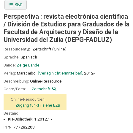
ISBD
Perspectiva : revista electrónica científica
/
División de Estudios para Graduados de la
Facultad de Arquitectura y Diseño de la
Universidad del Zulia (DEPG-FADLUZ)
Ressourcentyp:
Zeitschrift (Online)
Sprache:
Spanisch
Bände:
Zeige Bände
Verlag:
Maracaibo :
[Verlag nicht ermittelbar],
2012-
Beschreibung:
Online-Ressource
Genre/Form:
Zeitschrift
Online-Ressourcen:
Zugang für KIT siehe EZB
Bestand:
KIT-Bibliothek: 1.2012,1 -
PPN:
777282208