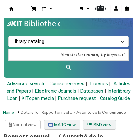
Koha online
Advanced search
Course reserves
Libraries
Articles
and Papers
|
Electronic Journals
|
Databases
|
Interlibrary
Loan
|
KITopen media
|
Purchase request |
Catalog Guide
Home
Details for:
Rapport annuel ... / Autorité de la Concurrence
Normal view
MARC view
ISBD view
Rapport annuel ... / Autorité de la