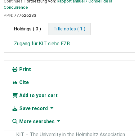
Continues:
Fortsetzung von:
Rapport annuel / Conseil de la
Concurrence
PPN:
777626233
Holdings
( 0 )
Title notes ( 1 )
Zugang für KIT siehe EZB
Print
Cite
Add to your cart
Save record
More searches
KIT – The University in the Helmholtz Association