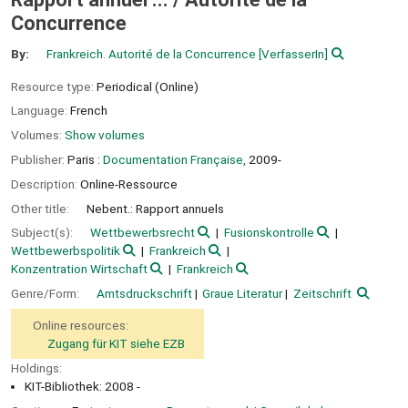
Concurrence
By:
Frankreich. Autorité de la Concurrence
[VerfasserIn]
Resource type:
Periodical (Online)
Language:
French
Volumes:
Show volumes
Publisher:
Paris :
Documentation Française,
2009-
Description:
Online-Ressource
Other title:
Nebent.: Rapport annuels
Subject(s):
Wettbewerbsrecht
Fusionskontrolle
Wettbewerbspolitik
Frankreich
Konzentration Wirtschaft
Frankreich
Genre/Form:
Amtsdruckschrift
Graue Literatur
Zeitschrift
Online resources:
Zugang für KIT siehe EZB
Holdings:
KIT-Bibliothek: 2008 -