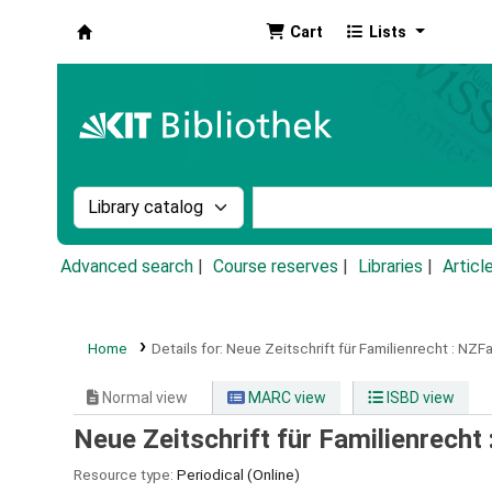
Cart
Lists
Koha online
Search the catalog by:
Search the catalog by k
Advanced search
Course reserves
Libraries
Articl
Home
Details for:
Neue Zeitschrift für Familienrecht :
NZF
Normal view
MARC view
ISBD view
Neue Zeitschrift für Familienrech
Resource type:
Periodical (Online)