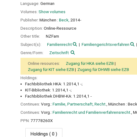
Language:
German
Volumes:
Show volumes
Publisher:
München :
Beck,
2014-
Description:
Online-Ressource
Other title:
NZFam
Subject(s):
Familienrecht
Familiengerichtsverfahren
Genre/Form:
Zeitschrift
Online resources:
Zugang für HKA siehe EZB
Zugang für KIT siehe EZB
Zugang für DHWB siehe EZB
Holdings:
Fachbibliothek HKA: 1.2014,1 -;
KIT-Bibliothek: 1.2014,1 -;
Fachbibliothek DHBW-KA: 1.2014,1 -
Continues:
Vorg.:
Familie, Partnerschaft, Recht.
, München : Beck
Continues:
Vorg.:
Familienrecht und Familienverfahrensrecht.
, M
PPN:
77778260X
Holdings
( 0 )