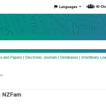
KI-Ch
Languages
eyword
es and Papers
|
Electronic Journals
|
Databases
|
Interlibrary Lo
am
t : NZFam