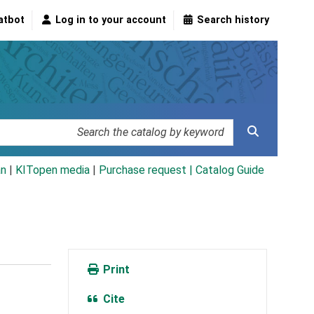
atbot
Log in to your account
Search history
an
|
KITopen media
|
Purchase request |
Catalog Guide
Print
Cite