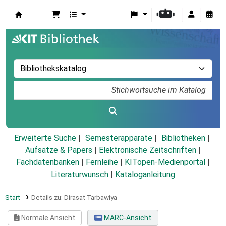
Koha
Erweiterte Suche
Semesterapparate
Bibliotheken
Aufsätze & Papers
|
Elektronische Zeitschriften
|
Fachdatenbanken
|
Fernleihe
|
KITopen-Medienportal
|
Literaturwunsch
|
Kataloganleitung
Start
Details zu:
Dirasat Tarbawiya
Normale Ansicht
MARC-Ansicht