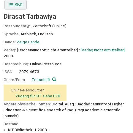
ISBD
Dirasat Tarbawiya
Ressourcentyp:
Zeitschrift (Online)
Sprache:
Arabisch
,
Englisch
Bände:
Zeige Bände
Verlag:
[Erscheinungsort nicht ermittelbar] :
[Verlag nicht ermittelbar],
2008-
Beschreibung:
Online-Ressource
ISSN:
2079-4673
Genre/Form:
Zeitschrift
Online-Ressourcen:
Zugang für KIT siehe EZB
Andere physische Formen:
Digital. Ausg.: Bagdad : Ministry of Higher
Education & Scientific Research of Iraq. (Iraqi academic scientific
journals)
Bestand:
KIT-Bibliothek: 1.2008 -