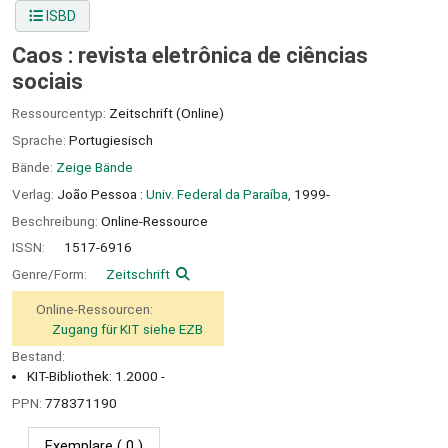
ISBD
Caos : revista eletrônica de ciências
sociais
Ressourcentyp:
Zeitschrift (Online)
Sprache:
Portugiesisch
Bände:
Zeige Bände
Verlag:
João Pessoa :
Univ. Federal da Paraíba,
1999-
Beschreibung:
Online-Ressource
ISSN:
1517-6916
Genre/Form:
Zeitschrift
Online-Ressourcen:
Zugang für KIT siehe EZB
Bestand:
KIT-Bibliothek: 1.2000 -
PPN:
778371190
Exemplare
( 0 )