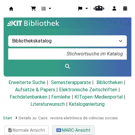
Koha
Erweiterte Suche
Semesterapparate
Bibliotheken
Aufsätze & Papers
|
Elektronische Zeitschriften
|
Fachdatenbanken
|
Fernleihe
|
KITopen-Medienportal
|
Literaturwunsch
|
Kataloganleitung
Start
Details zu:
Caos :
revista eletrônica de ciências sociais
Normale Ansicht
MARC-Ansicht