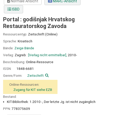
Normale Ansicht
MARC-Ansicht
ISBD
Portal : godišnjak Hrvatskog
Restauratorskog Zavoda
Ressourcentyp:
Zeitschrift (Online)
Sprache:
Kroatisch
Bände:
Zeige Bände
Verlag:
Zagreb :
[Verlag nicht ermittelbar],
2010-
Beschreibung:
Online-Ressource
ISSN:
1848-6681
Genre/Form:
Zeitschrift
Online-Ressourcen:
Zugang für KIT siehe EZB
Bestand:
KIT-Bibliothek: 1.2010 -, Der letzte Jg. ist nicht zugänglich
PPN:
778375609