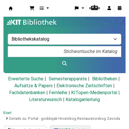
Koha
Erweiterte Suche
Semesterapparate
Bibliotheken
Aufsätze & Papers
|
Elektronische Zeitschriften
|
Fachdatenbanken
|
Fernleihe
|
KITopen-Medienportal
|
Literaturwunsch
|
Kataloganleitung
Start
Details zu:
Portal :
godišnjak Hrvatskog Restauratorskog Zavoda