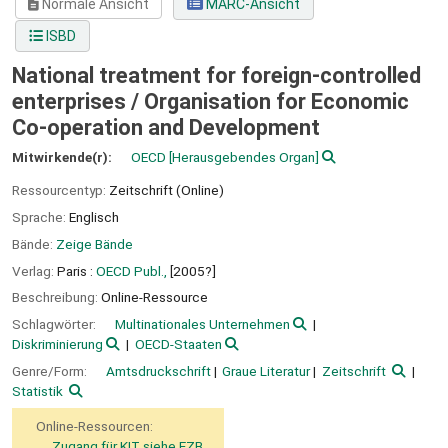
Normale Ansicht
MARC-Ansicht
ISBD
National treatment for foreign-controlled
enterprises /
Organisation for Economic
Co-operation and Development
Mitwirkende(r):
OECD
[Herausgebendes Organ]
Ressourcentyp:
Zeitschrift (Online)
Sprache:
Englisch
Bände:
Zeige Bände
Verlag:
Paris :
OECD Publ.,
[2005?]
Beschreibung:
Online-Ressource
Schlagwörter:
Multinationales Unternehmen
Diskriminierung
OECD-Staaten
Genre/Form:
Amtsdruckschrift
Graue Literatur
Zeitschrift
Statistik
Online-Ressourcen:
Zugang für KIT siehe EZB