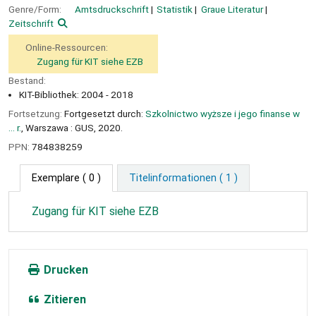
Genre/Form:
Amtsdruckschrift
Statistik
Graue Literatur
Zeitschrift
Online-Ressourcen:
Zugang für KIT siehe EZB
Bestand:
KIT-Bibliothek: 2004 - 2018
Fortsetzung:
Fortgesetzt durch:
Szkolnictwo wyższe i jego finanse w
... r.
, Warszawa : GUS, 2020.
PPN:
784838259
Exemplare
( 0 )
Titelinformationen ( 1 )
Zugang für KIT siehe EZB
Drucken
Zitieren