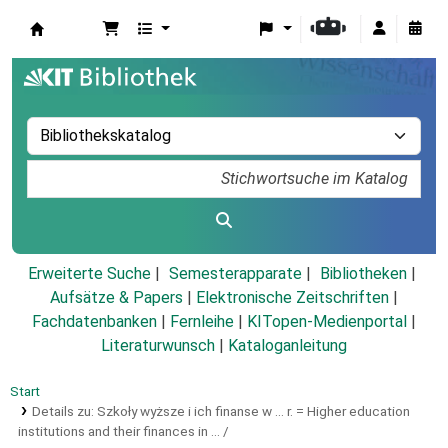
Koha
Erweiterte Suche
Semesterapparate
Bibliotheken
Aufsätze & Papers
|
Elektronische Zeitschriften
|
Fachdatenbanken
|
Fernleihe
|
KITopen-Medienportal
|
Literaturwunsch
|
Kataloganleitung
Start
Details zu:
Szkoły wyższe i ich finanse w ... r. =
Higher education
institutions and their finances in ... /