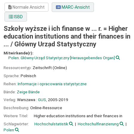
Normale Ansicht
MARC-Ansicht
ISBD
Szkoły wyższe i ich finanse w ... r. = Higher
education institutions and their finances in
... /
Główny Urza̜d Statystyczny
Mitwirkende(r):
Polen. Główny Urząd Statystyczny
[Herausgebendes Organ]
Ressourcentyp:
Zeitschrift (Online)
Sprache:
Polnisch
Reihen:
Informacje i opracowania statystyczne
Bände:
Zeige Bände
Verlag:
Warszawa :
GUS,
2005-2019
Beschreibung:
Online-Ressource
Weitere Titel:
Higher education institutions and their finances in
Schlagwörter:
Hochschulstatistik
Hochschulfinanzierung
Polen