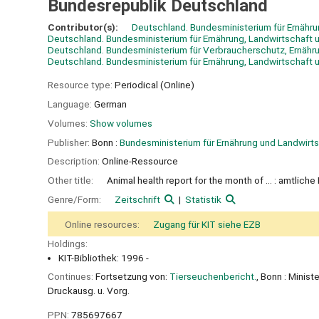
Bundesrepublik Deutschland
Contributor(s):
Deutschland. Bundesministerium für Ernähru
Deutschland. Bundesministerium für Ernährung, Landwirtschaft
Deutschland. Bundesministerium für Verbraucherschutz, Ernähr
Deutschland. Bundesministerium für Ernährung, Landwirtschaft 
Resource type:
Periodical (Online)
Language:
German
Volumes:
Show volumes
Publisher:
Bonn :
Bundesministerium für Ernährung und Landwirts
Description:
Online-Ressource
Other title:
Animal health report for the month of ... : amtlic
Genre/Form:
Zeitschrift
Statistik
Online resources:
Zugang für KIT siehe EZB
Holdings:
KIT-Bibliothek: 1996 -
Continues:
Fortsetzung von:
Tierseuchenbericht.
, Bonn : Minist
Druckausg. u. Vorg.
PPN:
785697667