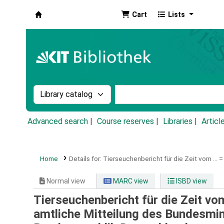
Cart
Lists
Koha online
Search the catalog by:
Search the catalog by k
Advanced search
Course reserves
Libraries
Articl
Home
Details for:
Tierseuchenbericht für die Zeit vom ... =
Normal view
MARC view
ISBD view
Tierseuchenbericht für die Zeit vom 
amtliche Mitteilung des Bundesmin