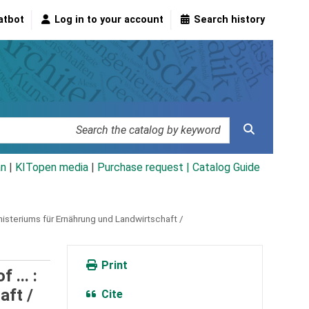
atbot
Log in to your account
Search history
an
|
KITopen media
|
Purchase request |
Catalog Guide
inisteriums für Ernährung und Landwirtschaft /
Print
 ... :
aft /
Cite