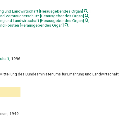
ng und Landwirtschaft
[Herausgebendes Organ]
 und Verbraucherschutz
[Herausgebendes Organ]
ung und Landwirtschaft
[Herausgebendes Organ]
und Forsten
[Herausgebendes Organ]
chaft,
1996-
he Mitteilung des Bundesministeriums für Ernährung und Landwirtschaft
erium, 1949