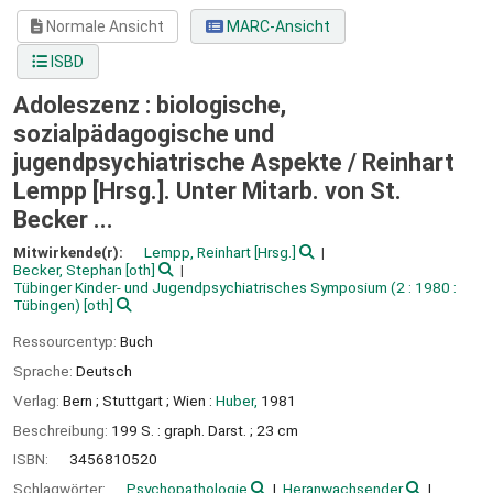
Normale Ansicht
MARC-Ansicht
ISBD
Adoleszenz : biologische,
sozialpädagogische und
jugendpsychiatrische Aspekte /
Reinhart
Lempp [Hrsg.]. Unter Mitarb. von St.
Becker ...
Mitwirkende(r):
Lempp, Reinhart
[Hrsg.]
Becker, Stephan
[oth]
Tübinger Kinder- und Jugendpsychiatrisches Symposium
(2 : 1980 :
Tübingen)
[oth]
Ressourcentyp:
Buch
Sprache:
Deutsch
Verlag:
Bern ;
Stuttgart ;
Wien :
Huber,
1981
Beschreibung:
199 S. : graph. Darst. ; 23 cm
ISBN:
3456810520
Schlagwörter:
Psychopathologie
Heranwachsender