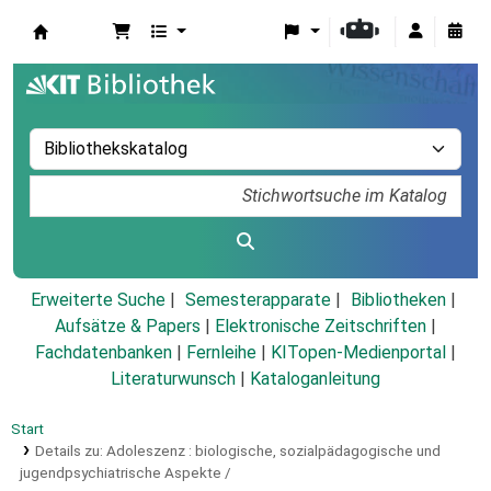
Koha
Erweiterte Suche
Semesterapparate
Bibliotheken
Aufsätze & Papers
|
Elektronische Zeitschriften
|
Fachdatenbanken
|
Fernleihe
|
KITopen-Medienportal
|
Literaturwunsch
|
Kataloganleitung
Start
Details zu:
Adoleszenz :
biologische, sozialpädagogische und
jugendpsychiatrische Aspekte /