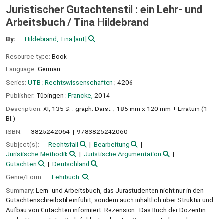
Juristischer Gutachtenstil : ein Lehr- und
Arbeitsbuch /
Tina Hildebrand
By:
Hildebrand, Tina
[aut]
Resource type:
Book
Language:
German
Series:
UTB ; Rechtswissenschaften
; 4206
Publisher:
Tübingen :
Francke,
2014
Description:
XI, 135 S. : graph. Darst. ; 185 mm x 120 mm + Erratum (1
Bl.)
ISBN:
3825242064
9783825242060
Subject(s):
Rechtsfall
Bearbeitung
Juristische Methodik
Juristische Argumentation
Gutachten
Deutschland
Genre/Form:
Lehrbuch
Summary:
Lern- und Arbeitsbuch, das Jurastudenten nicht nur in den
Gutachtenschreibstil einführt, sondern auch inhaltlich über Struktur und
Aufbau von Gutachten informiert. Rezension : Das Buch der Dozentin