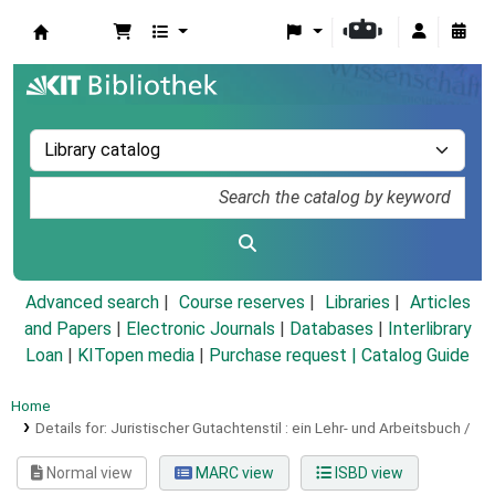
Koha online
Advanced search
Course reserves
Libraries
Articles
and Papers
|
Electronic Journals
|
Databases
|
Interlibrary
Loan
|
KITopen media
|
Purchase request |
Catalog Guide
Home
Details for:
Juristischer Gutachtenstil :
ein Lehr- und Arbeitsbuch /
Normal view
MARC view
ISBD view