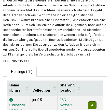
an der Universität in Bielefeld ist im besten Sinne ein Lehr- und
Arbeitsbuch. Es führt dabei nicht nur in einen Gutachtenschreibstil ein,
sondern beleuchtet die Gutachtenaussagen auch inhaltlich. Es geht
dabei Fragen nach wie: "Wofür ziehe ich einen syllogistischen
Schluss?", "Warum bilde ich einen Obersatz?", "Wie entwickle ich eine
Definition?". Zum Schluss lenkt die Autorin ihr Augenmerk noch auf die
Besonderheiten bei strafrechtlichen, zivilrechtlichen und öffentlich
rechtlichen Gutachten. Die Studierenden werden direkt aufgefordert,
die kurzen Übungsaufgaben im Buch zu bearbeiten. Mit Einträgen ist
deshalb zu rechnen. Die Lösungen zu den Aufgaben finden sich im
Anhang. Der Titel sollte überall angeboten werden, wo Jurastudenten
zur Klientel gehören. Ein Vergleichstitel ist nicht bekannt. (2)
PPN:
785735909
Holdings
( 1 )
Home
Shelving
library
Collection
location
Holdings
jur 0.5
LSG
Bibliothek
Neubau