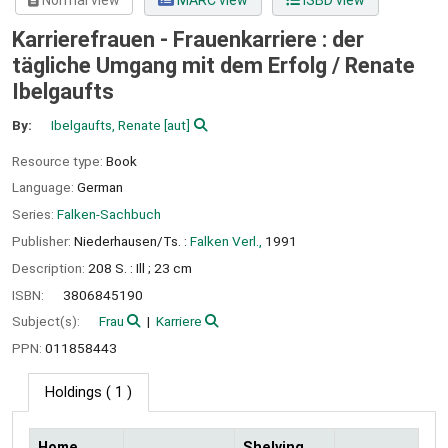
Normal view
MARC view
ISBD view
Karrierefrauen - Frauenkarriere : der
tägliche Umgang mit dem Erfolg /
Renate
Ibelgaufts
By:
Ibelgaufts, Renate
[aut]
Resource type:
Book
Language:
German
Series:
Falken-Sachbuch
Publisher:
Niederhausen/Ts. :
Falken Verl.,
1991
Description:
208 S. : Ill ; 23 cm
ISBN:
3806845190
Subject(s):
Frau
Karriere
PPN:
011858443
Holdings
( 1 )
Home
Shelving