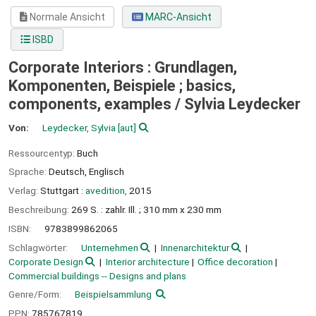
Normale Ansicht
MARC-Ansicht
ISBD
Corporate Interiors : Grundlagen,
Komponenten, Beispiele ; basics,
components, examples /
Sylvia Leydecker
Von:
Leydecker, Sylvia
[aut]
Ressourcentyp:
Buch
Sprache:
Deutsch
,
Englisch
Verlag:
Stuttgart :
avedition,
2015
Beschreibung:
269 S. : zahlr. Ill. ; 310 mm x 230 mm
ISBN:
9783899862065
Schlagwörter:
Unternehmen
Innenarchitektur
Corporate Design
Interior architecture
Office decoration
Commercial buildings -- Designs and plans
Genre/Form:
Beispielsammlung
PPN:
785767819