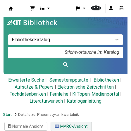
Koha
Erweiterte Suche
Semesterapparate
Bibliotheken
Aufsätze & Papers
|
Elektronische Zeitschriften
|
Fachdatenbanken
|
Fernleihe
|
KITopen-Medienportal
|
Literaturwunsch
|
Kataloganleitung
Start
Details zu:
Pneumatyka :
kwartalnik
Normale Ansicht
MARC-Ansicht