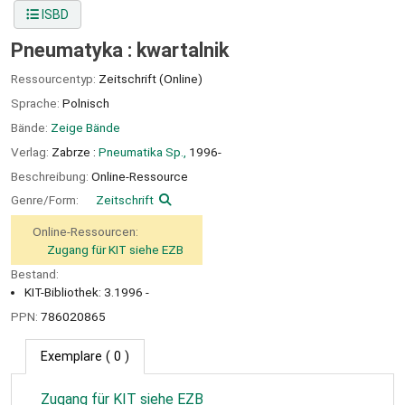
ISBD
Pneumatyka : kwartalnik
Ressourcentyp:
Zeitschrift (Online)
Sprache:
Polnisch
Bände:
Zeige Bände
Verlag:
Zabrze :
Pneumatika Sp.,
1996-
Beschreibung:
Online-Ressource
Genre/Form:
Zeitschrift
Online-Ressourcen:
Zugang für KIT siehe EZB
Bestand:
KIT-Bibliothek: 3.1996 -
PPN:
786020865
Exemplare
( 0 )
Zugang für KIT siehe EZB