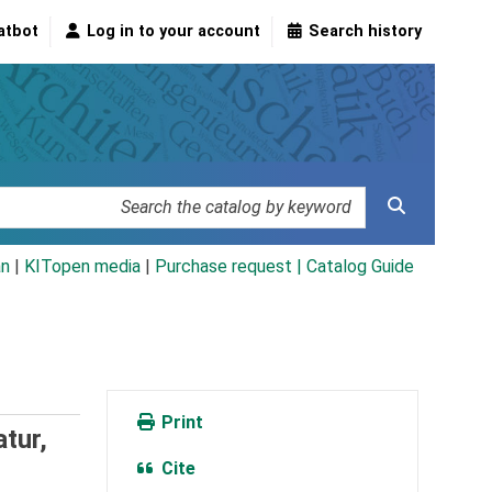
atbot
Log in to your account
Search history
an
|
KITopen media
|
Purchase request |
Catalog Guide
Print
tur,
Cite