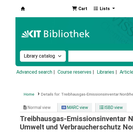
Cart
Lists
Koha online
Search the catalog by:
Search the catalog by k
Advanced search
Course reserves
Libraries
Articl
Home
Details for:
Treibhausgas-Emissionsinventar Nordrhei
Normal view
MARC view
ISBD view
Treibhausgas-Emissionsinventar No
Umwelt und Verbraucherschutz N