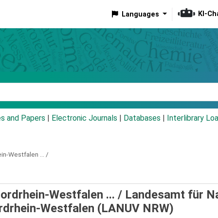
KI-Ch
Languages
eyword
es and Papers
|
Electronic Journals
|
Databases
|
Interlibrary Lo
n-Westfalen ... /
rdrhein-Westfalen ... /
Landesamt für Na
ordrhein-Westfalen (LANUV NRW)