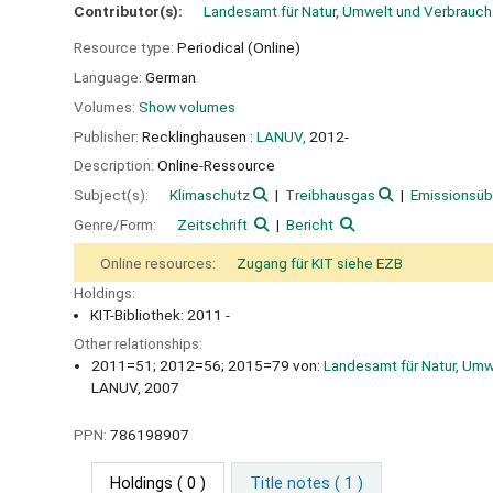
Contributor(s):
Landesamt für Natur, Umwelt und Verbrauch
Resource type:
Periodical (Online)
Language:
German
Volumes:
Show volumes
Publisher:
Recklinghausen :
LANUV,
2012-
Description:
Online-Ressource
Subject(s):
Klimaschutz
Treibhausgas
Emissionsü
Genre/Form:
Zeitschrift
Bericht
Online resources:
Zugang für KIT siehe EZB
Holdings:
KIT-Bibliothek: 2011 -
Other relationships:
2011=51; 2012=56; 2015=79 von:
Landesamt für Natur, Umw
LANUV, 2007
PPN:
786198907
Holdings
( 0 )
Title notes ( 1 )