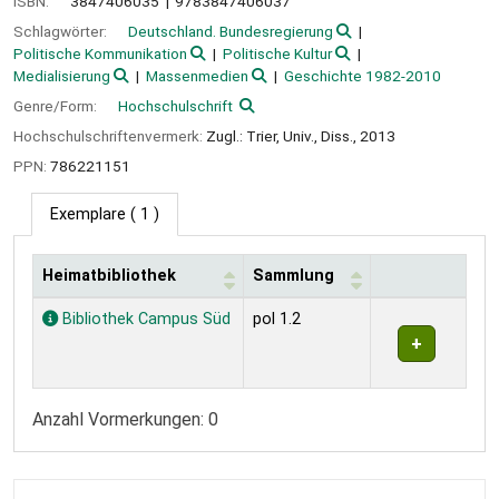
ISBN:
3847406035
9783847406037
Schlagwörter:
Deutschland. Bundesregierung
Politische Kommunikation
Politische Kultur
Medialisierung
Massenmedien
Geschichte 1982-2010
Genre/Form:
Hochschulschrift
Hochschulschriftenvermerk:
Zugl.: Trier, Univ., Diss., 2013
PPN:
786221151
Exemplare
( 1 )
Heimatbibliothek
Sammlung
Exemplare
Bibliothek Campus Süd
pol 1.2
Anzahl Vormerkungen: 0