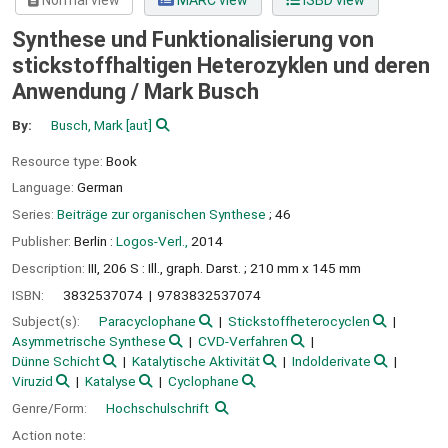
Normal view
MARC view
ISBD view
Synthese und Funktionalisierung von
stickstoffhaltigen Heterozyklen und deren
Anwendung /
Mark Busch
By:
Busch, Mark
[aut]
Resource type:
Book
Language:
German
Series:
Beiträge zur organischen Synthese
; 46
Publisher:
Berlin :
Logos-Verl.,
2014
Description:
III, 206 S : Ill., graph. Darst. ; 210 mm x 145 mm
ISBN:
3832537074
9783832537074
Subject(s):
Paracyclophane
Stickstoffheterocyclen
Asymmetrische Synthese
CVD-Verfahren
Dünne Schicht
Katalytische Aktivität
Indolderivate
Viruzid
Katalyse
Cyclophane
Genre/Form:
Hochschulschrift
Action note: