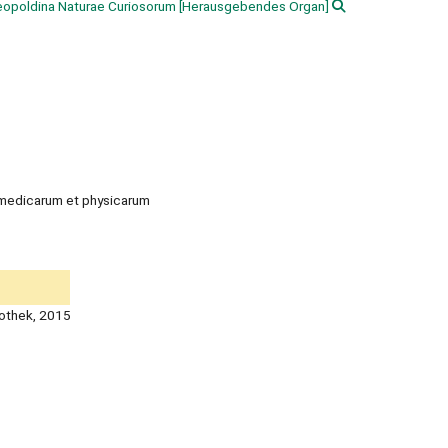
eopoldina Naturae Curiosorum
[Herausgebendes Organ]
 medicarum et physicarum
liothek, 2015