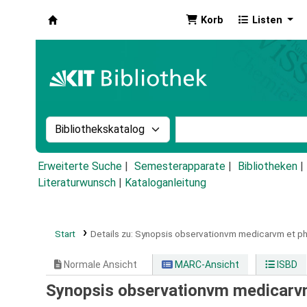
Korb
Listen
Koha
Suche im Katalog nach:
Stichwortsuche im Ka
Erweiterte Suche
Semesterapparate
Bibliotheken
Literaturwunsch
|
Kataloganleitung
Start
Details zu:
Synopsis observationvm medicarvm et p
Normale Ansicht
MARC-Ansicht
ISBD
Synopsis observationvm medicarv