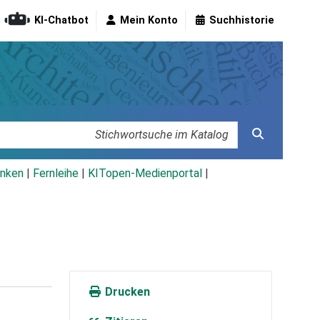
KI-Chatbot
Mein Konto
Suchhistorie
nken
|
Fernleihe
|
KITopen-Medienportal
|
Drucken