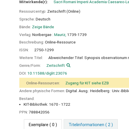
Mitwirkende(r):
Sacri Romani Imperii Academia Caesareo-L
Ressourcentyp:
Zeitschrift (Online)
Sprache:
Deutsch
Bände:
Zeige Bände
Verlag:
Noribergae :
Mauriz,
1739-1739
Beschreibung:
Online-Ressource
ISSN:
2750-1299
Weitere Titel:
Abweichender Titel: Synopsis observationum
Genre/Form:
Zeitschrift
DOI:
10.11588/diglit.23076
Online-Ressourcen:
Zugang für KIT siehe EZB
Andere physische Formen:
Digital. Ausg.: Heidelberg : Univ.-Bib
Bestand:
KIT-Bibliothek: 1670 - 1722
PPN:
788842056
Exemplare
( 0 )
Titelinformationen ( 2 )