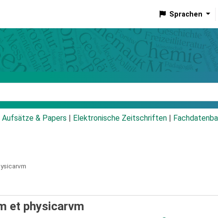
Sprachen
talog
Aufsätze & Papers
|
Elektronische Zeitschriften
|
Fachdatenba
hysicarvm
m et physicarvm