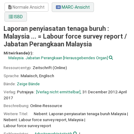
Normale Ansicht
MARC-Ansicht
ISBD
Laporan penyiasatan tenaga buruh :
Malaysia ... = Labour force survey report /
Jabatan Perangkaan Malaysia
Mitwirkende(r):
Malaysia. Jabatan Perangkaan
[Herausgebendes Organ]
Ressourcentyp:
Zeitschrift (Online)
Sprache:
Malaiisch
,
Englisch
Bände:
Zeige Bände
Verlag:
Putrajaya :
[Verlag nicht ermittelbar],
31 December 2012-April
2017
Beschreibung:
Online-Ressource
Weitere Titel:
Nebent: Laporan penyiasatan tenaga buruh Malaysia
Nebent: Labour force survey report, Malaysia
Labour force survey report
Schlagwörter:
Arbeitsmarktstatistik