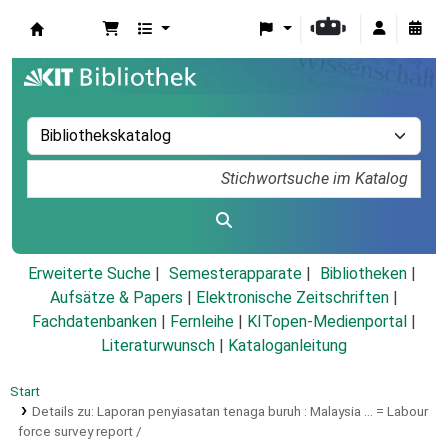
Koha
Erweiterte Suche
Semesterapparate
Bibliotheken
Aufsätze & Papers
|
Elektronische Zeitschriften
|
Fachdatenbanken
|
Fernleihe
|
KITopen-Medienportal
|
Literaturwunsch
|
Kataloganleitung
Start
Details zu:
Laporan penyiasatan tenaga buruh :
Malaysia ... = Labour
force survey report /