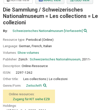
Normal view
MARC view
ISBD view
Die Sammlung / Schweizerisches
Nationalmuseum = Les collections = Le
collezioni
By:
Schweizerisches Nationalmuseum
[VerfasserIn]
Resource type:
Periodical (Online)
Language:
German
,
French
,
Italian
Volumes:
Show volumes
Publisher:
Zürich :
Schweizerisches Nationalmuseum,
2011-
Description:
Online-Ressource
ISSN:
2297-1262
Other title:
Les collections
Le collezioni
Genre/Form:
Zeitschrift
Online resources:
Zugang für KIT siehe EZB
Holdings: