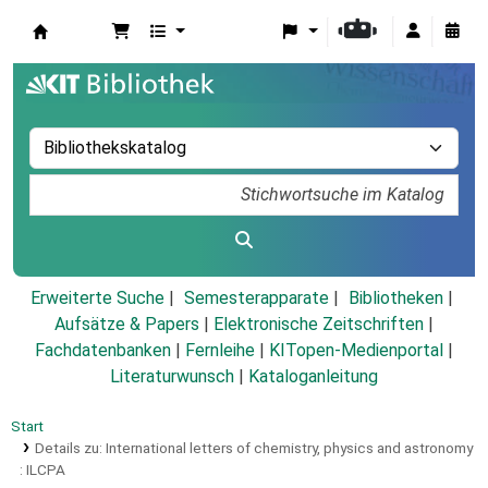
Koha
Erweiterte Suche
Semesterapparate
Bibliotheken
Aufsätze & Papers
|
Elektronische Zeitschriften
|
Fachdatenbanken
|
Fernleihe
|
KITopen-Medienportal
|
Literaturwunsch
|
Kataloganleitung
Start
Details zu:
International letters of chemistry, physics and astronomy
:
ILCPA