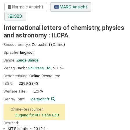
Normale Ansicht
MARC-Ansicht
ISBD
International letters of chemistry, physics
and astronomy : ILCPA
Ressourcentyp:
Zeitschrift (Online)
Sprache:
Englisch
Bände:
Zeige Bände
Verlag:
Bach :
SciPress Ltd.,
2012-
Beschreibung:
Online-Ressource
ISSN:
2299-3843
Weitere Titel:
ILCPA
Genre/Form:
Zeitschrift
Online-Ressourcen:
Zugang für KIT siehe EZB
Bestand:
KIT-Bibliothek: 2012,1 -