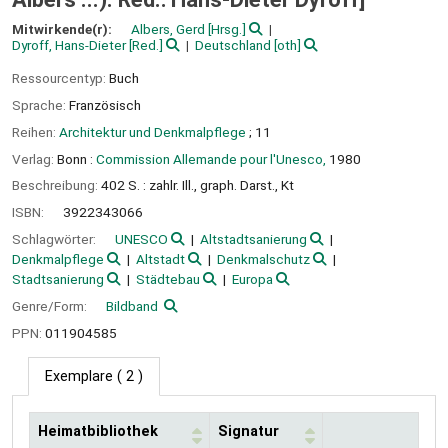
Mitwirkende(r):
Albers, Gerd
[Hrsg.]
Dyroff, Hans-Dieter
[Red.]
Deutschland
[oth]
Ressourcentyp:
Buch
Sprache:
Französisch
Reihen:
Architektur und Denkmalpflege
; 11
Verlag:
Bonn :
Commission Allemande pour l'Unesco,
1980
Beschreibung:
402 S. : zahlr. Ill., graph. Darst., Kt
ISBN:
3922343066
Schlagwörter:
UNESCO
Altstadtsanierung
Denkmalpflege
Altstadt
Denkmalschutz
Stadtsanierung
Städtebau
Europa
Genre/Form:
Bildband
PPN:
011904585
Exemplare
( 2 )
Heimatbibliothek
Signatur