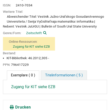
ISSN:
2410-7034
Weitere Titel:
Abweichender Titel: Vestnik Južno-Uralʹskogo Gosudarstvennogo
Universiteta / Serija Vyčislitelʹnaja matematika i informatika
Nebent: Vestnik JuUrGU
Bulletin of South Ural State University
Genre/Form:
Zeitschrift
Online-Ressourcen:
Zugang für KIT siehe EZB
Bestand:
KIT-Bibliothek: 46.2012,305 -
PPN:
796417229
Exemplare
( 0 )
Titelinformationen ( 5 )
Zugang für KIT siehe EZB
Drucken