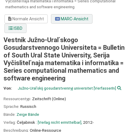
Vyčislitelʹnaja matematika i informatika = Series computational
mathematics and software engineering
Normale Ansicht
MARC-Ansicht
ISBD
Vestnik Južno-Uralʹskogo
Gosudarstvennogo Universiteta = Bulletin
of South Ural State University, Serija
Vyčislitelʹnaja matematika i informatika =
Series computational mathematics and
software engineering
Von:
Južno-Uralʹskij gosudarstvennyj universitet
[VerfasserIn]
Ressourcentyp:
Zeitschrift (Online)
Sprache:
Russisch
Bände:
Zeige Bände
Verlag:
Čeljabinsk :
[Verlag nicht ermittelbar],
2012-
Beschreibung:
Online-Ressource