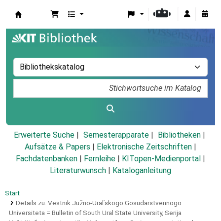
Koha
Erweiterte Suche
Semesterapparate
Bibliotheken
Aufsätze & Papers
|
Elektronische Zeitschriften
|
Fachdatenbanken
|
Fernleihe
|
KITopen-Medienportal
|
Literaturwunsch
|
Kataloganleitung
Start
Details zu:
Vestnik Južno-Uralʹskogo Gosudarstvennogo
Universiteta =
Bulletin of South Ural State University,
Serija