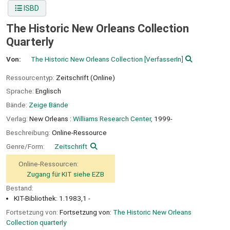
ISBD
The Historic New Orleans Collection
Quarterly
Von:
The Historic New Orleans Collection
[VerfasserIn]
Ressourcentyp:
Zeitschrift (Online)
Sprache:
Englisch
Bände:
Zeige Bände
Verlag:
New Orleans :
Williams Research Center,
1999-
Beschreibung:
Online-Ressource
Genre/Form:
Zeitschrift
Online-Ressourcen:
Zugang für KIT siehe EZB
Bestand:
KIT-Bibliothek: 1.1983,1 -
Fortsetzung von:
Fortsetzung von:
The Historic New Orleans
Collection quarterly