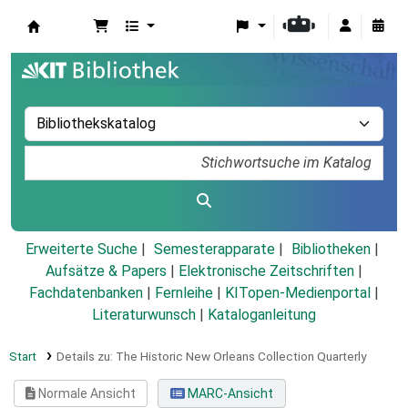
Koha
Erweiterte Suche
Semesterapparate
Bibliotheken
Aufsätze & Papers
|
Elektronische Zeitschriften
|
Fachdatenbanken
|
Fernleihe
|
KITopen-Medienportal
|
Literaturwunsch
|
Kataloganleitung
Start
Details zu:
The Historic New Orleans Collection Quarterly
Normale Ansicht
MARC-Ansicht