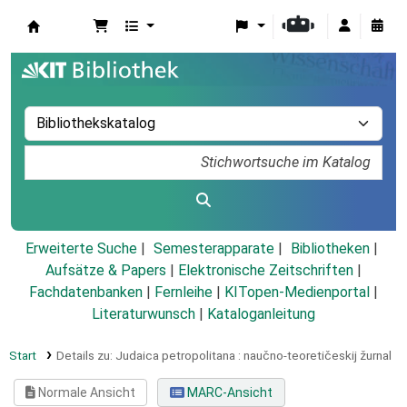
Koha
Erweiterte Suche
Semesterapparate
Bibliotheken
Aufsätze & Papers
|
Elektronische Zeitschriften
|
Fachdatenbanken
|
Fernleihe
|
KITopen-Medienportal
|
Literaturwunsch
|
Kataloganleitung
Start
Details zu:
Judaica petropolitana :
naučno-teoretičeskij žurnal
Normale Ansicht
MARC-Ansicht