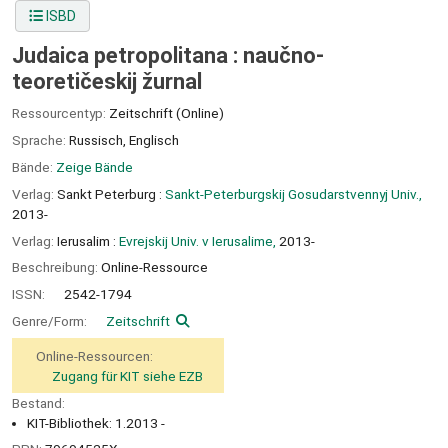
ISBD
Judaica petropolitana : naučno-
teoretičeskij žurnal
Ressourcentyp:
Zeitschrift (Online)
Sprache:
Russisch
,
Englisch
Bände:
Zeige Bände
Verlag:
Sankt Peterburg :
Sankt-Peterburgskij Gosudarstvennyj Univ.,
2013-
Verlag:
Ierusalim :
Evrejskij Univ. v Ierusalime,
2013-
Beschreibung:
Online-Ressource
ISSN:
2542-1794
Genre/Form:
Zeitschrift
Online-Ressourcen:
Zugang für KIT siehe EZB
Bestand:
KIT-Bibliothek: 1.2013 -