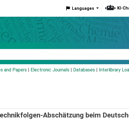
KI-Ch
Languages
eyword
es and Papers
|
Electronic Journals
|
Databases
|
Interlibrary Lo
Technikfolgen-Abschätzung beim Deutsc