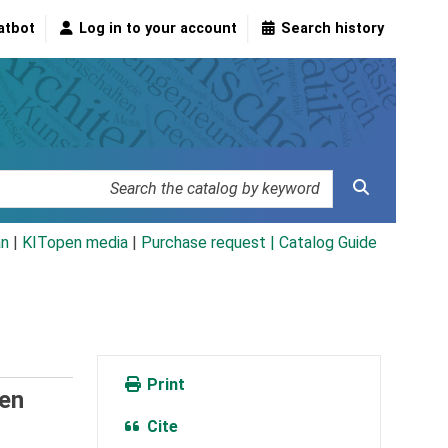
atbot
Log in to your account
Search history
an
|
KITopen media
|
Purchase request |
Catalog Guide
Print
hen
Cite