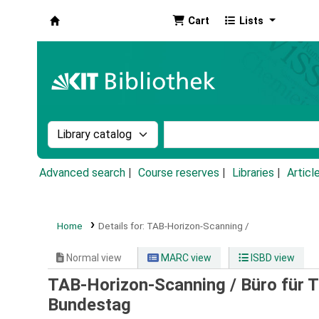
Cart
Lists
Koha online
Search the catalog by:
Search the catalog by k
Advanced search
Course reserves
Libraries
Articl
Home
Details for:
TAB-Horizon-Scanning /
Normal view
MARC view
ISBD view
TAB-Horizon-Scanning /
Büro für 
Bundestag