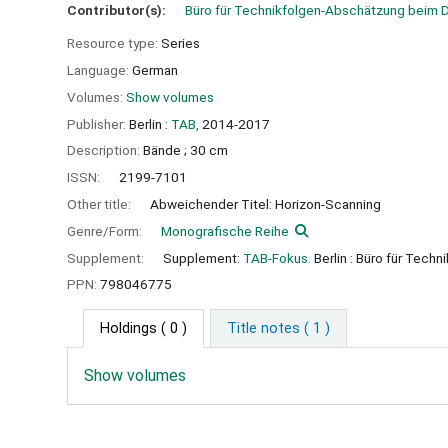
Contributor(s):
Büro für Technikfolgen-Abschätzung beim
Resource type:
Series
Language:
German
Volumes:
Show volumes
Publisher:
Berlin :
TAB,
2014-2017
Description:
Bände ; 30 cm
ISSN:
2199-7101
Other title:
Abweichender Titel: Horizon-Scanning
Genre/Form:
Monografische Reihe
Supplement:
Supplement:
TAB-Fokus.
Berlin : Büro für Tec
PPN:
798046775
Holdings
( 0 )
Title notes ( 1 )
Show volumes