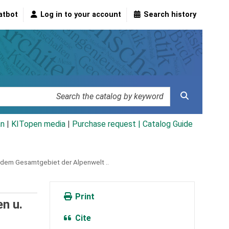
atbot
Log in to your account
Search history
an
|
KITopen media
|
Purchase request |
Catalog Guide
s dem Gesamtgebiet der Alpenwelt ..
Print
en u.
Cite