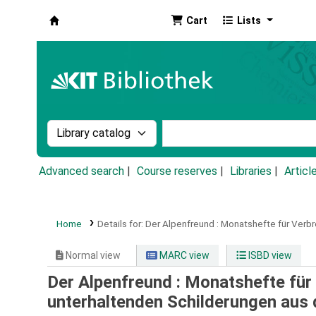
Cart
Lists
Koha online
Search the catalog by:
Search the catalog by k
Advanced search
Course reserves
Libraries
Articl
Home
Details for:
Der Alpenfreund :
Monatshefte für Verbr
Normal view
MARC view
ISBD view
Der Alpenfreund : Monatshefte für 
unterhaltenden Schilderungen aus 