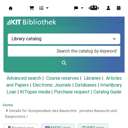
Koha online
Advanced search
Course reserves
Libraries
Articles
and Papers
|
Electronic Journals
|
Databases
|
Interlibrary
Loan
|
KITopen media
|
Purchase request |
Catalog Guide
Home
Details for:
Kompendium des Baurechts :
privates Baurecht und
Bauprozess /