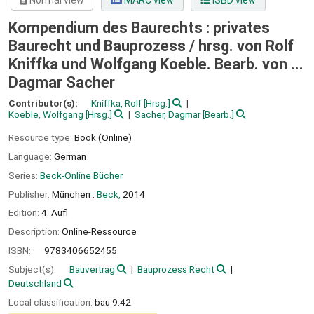
Normal view
MARC view
ISBD view
Kompendium des Baurechts : privates
Baurecht und Bauprozess /
hrsg. von Rolf
Kniffka und Wolfgang Koeble. Bearb. von ...
Dagmar Sacher
Contributor(s):
Kniffka, Rolf
[Hrsg.]
Koeble, Wolfgang
[Hrsg.]
Sacher, Dagmar
[Bearb.]
Resource type:
Book (Online)
Language:
German
Series:
Beck-Online Bücher
Publisher:
München :
Beck,
2014
Edition:
4. Aufl
Description:
Online-Ressource
ISBN:
9783406652455
Subject(s):
Bauvertrag
Bauprozess Recht
Deutschland
Local classification:
bau 9.42