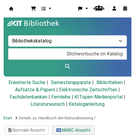
Koha
Erweiterte Suche
Semesterapparate
Bibliotheken
Aufsätze & Papers
|
Elektronische Zeitschriften
|
Fachdatenbanken
|
Fernleihe
|
KITopen-Medienportal
|
Literaturwunsch
|
Kataloganleitung
Start
Details zu:
Handbuch der Rationalisierung /
Normale Ansicht
MARC-Ansicht