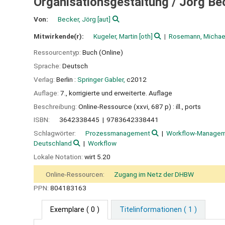
Organisationsgestaltung /
Jörg Be
Von:
Becker, Jörg
[aut]
Mitwirkende(r):
Kugeler, Martin
[oth]
Rosemann, Michae
Ressourcentyp:
Buch (Online)
Sprache:
Deutsch
Verlag:
Berlin :
Springer Gabler,
c2012
Auflage:
7., korrigierte und erweiterte. Auflage
Beschreibung:
Online-Ressource (xxvi, 687 p) : ill., ports
ISBN:
3642338445
9783642338441
Schlagwörter:
Prozessmanagement
Workflow-Managem
Deutschland
Workflow
Lokale Notation:
wirt 5.20
Online-Ressourcen:
Zugang im Netz der DHBW
PPN:
804183163
Exemplare
( 0 )
Titelinformationen ( 1 )