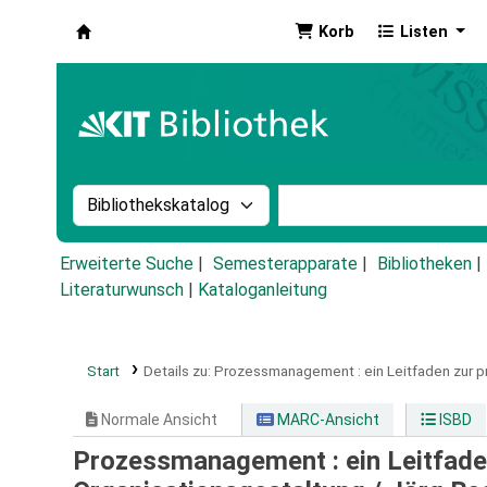
Korb
Listen
Koha
Suche im Katalog nach:
Stichwortsuche im Ka
Erweiterte Suche
Semesterapparate
Bibliotheken
Literaturwunsch
|
Kataloganleitung
Start
Details zu:
Prozessmanagement :
ein Leitfaden zur 
Normale Ansicht
MARC-Ansicht
ISBD
Prozessmanagement : ein Leitfaden