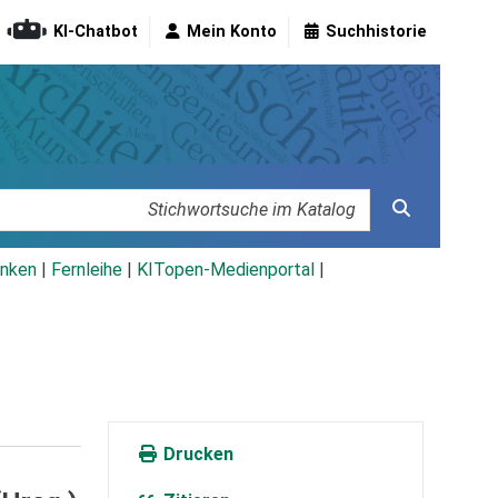
KI-Chatbot
Mein Konto
Suchhistorie
nken
|
Fernleihe
|
KITopen-Medienportal
|
Drucken