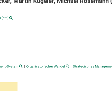
cker, Martin Kugeler, Michael Rosemann 
l
[oth]
ent-System
Organisatorischer Wandel
Strategisches Manageme