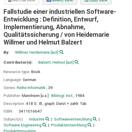
Normal view
MARC view
ISBD view
Fallstudie einer industriellen Software-
Entwicklung : Definition, Entwurf,
Implementierung, Abnahme,
Qualitätssicherung /
von Heidemarie
Willmer und Helmut Balzert
By:
Willmer, Heidemarie
[aut]
Contributor(s):
Balzert, Helmut
[aut]
Resource type:
Book
Language:
German
Series:
Reihe Informatik
; 39
Publisher:
Mannheim [u.a.] :
Bibliogr. Inst.,
1984
Description:
418 S : Ill., graph. Darst + zahlr. Tab
ISBN:
3411016647
Subject(s):
Industrie
Softwareentwicklung
Software Engineering
Produktentwicklung
Produktinnovation