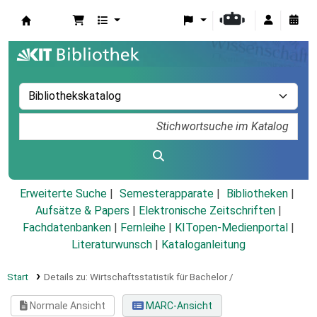
Koha
Erweiterte Suche
Semesterapparate
Bibliotheken
Aufsätze & Papers
|
Elektronische Zeitschriften
|
Fachdatenbanken
|
Fernleihe
|
KITopen-Medienportal
|
Literaturwunsch
|
Kataloganleitung
Start
Details zu:
Wirtschaftsstatistik für Bachelor /
Normale Ansicht
MARC-Ansicht