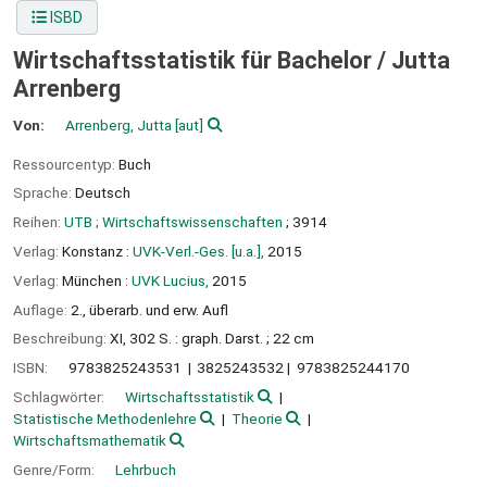
ISBD
Wirtschaftsstatistik für Bachelor /
Jutta
Arrenberg
Von:
Arrenberg, Jutta
[aut]
Ressourcentyp:
Buch
Sprache:
Deutsch
Reihen:
UTB ; Wirtschaftswissenschaften
; 3914
Verlag:
Konstanz :
UVK-Verl.-Ges. [u.a.],
2015
Verlag:
München :
UVK Lucius,
2015
Auflage:
2., überarb. und erw. Aufl
Beschreibung:
XI, 302 S. : graph. Darst. ; 22 cm
ISBN:
9783825243531
3825243532
9783825244170
Schlagwörter:
Wirtschaftsstatistik
Statistische Methodenlehre
Theorie
Wirtschaftsmathematik
Genre/Form:
Lehrbuch