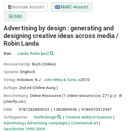
Normale Ansicht
MARC-Ansicht
ISBD
Advertising by design : generating and
designing creative ideas across media /
Robin Landa
Von:
Landa, Robin
[aut]
Ressourcentyp:
Buch (Online)
Sprache:
Englisch
Verlag:
Hoboken, N.J :
John Wiley & Sons,
c2010
Auflage:
2nd ed (Online-Ausg.)
Beschreibung:
Online-Ressource (1 online resource (xv, 271 p.)) : ill.
(chiefly col.)
ISBN:
9781282889033
1282889036
9780470912997
Schlagwörter:
Grafikdesign
Creative ability in business
Advertising
Advertising campaigns
Commercial art
Geschichte 1990-2004