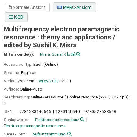
Normale Ansicht
MARC-Ansicht
ISBD
Multifrequency electron paramagnetic
resonance : theory and applications /
edited by Sushil K. Misra
Mitwirkende(r):
Misra, Sushil K
[oth]
Ressourcentyp:
Buch (Online)
Sprache:
Englisch
Verlag:
Weinheim :
Wiley-VCH,
c2011
Auflage:
Online-Ausg
Beschreibung:
Online-Ressource (1 online resource (xxxiii, 1022 p.)) :
ill
ISBN:
9781283140645
1283140640
9783527633548
Schlagwörter:
Elektronenspinresonanz
Electron paramagnetic resonance
Genre/Form:
Aufsatzsammlung