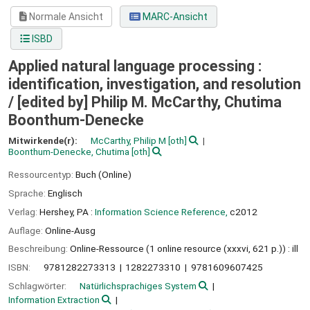
Normale Ansicht
MARC-Ansicht
ISBD
Applied natural language processing :
identification, investigation, and resolution
/
[edited by] Philip M. McCarthy, Chutima
Boonthum-Denecke
Mitwirkende(r):
McCarthy, Philip M
[oth]
Boonthum-Denecke, Chutima
[oth]
Ressourcentyp:
Buch (Online)
Sprache:
Englisch
Verlag:
Hershey, PA :
Information Science Reference,
c2012
Auflage:
Online-Ausg
Beschreibung:
Online-Ressource (1 online resource (xxxvi, 621 p.)) : ill
ISBN:
9781282273313
1282273310
9781609607425
Schlagwörter:
Natürlichsprachiges System
Information Extraction