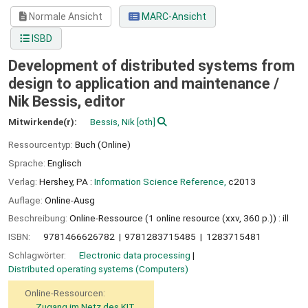
Normale Ansicht
MARC-Ansicht
ISBD
Development of distributed systems from
design to application and maintenance /
Nik Bessis, editor
Mitwirkende(r):
Bessis, Nik
[oth]
Ressourcentyp:
Buch (Online)
Sprache:
Englisch
Verlag:
Hershey, PA :
Information Science Reference,
c2013
Auflage:
Online-Ausg
Beschreibung:
Online-Ressource (1 online resource (xxv, 360 p.)) : ill
ISBN:
9781466626782
9781283715485
1283715481
Schlagwörter:
Electronic data processing
Distributed operating systems (Computers)
Online-Ressourcen:
Zugang im Netz des KIT