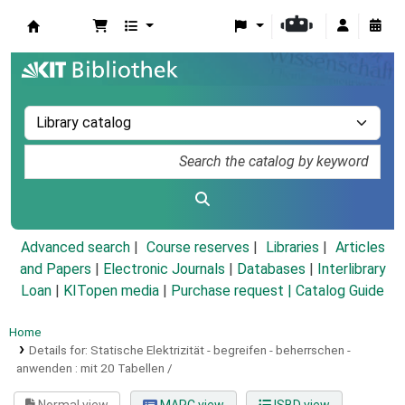
Koha online
Advanced search
Course reserves
Libraries
Articles
and Papers
|
Electronic Journals
|
Databases
|
Interlibrary
Loan
|
KITopen media
|
Purchase request |
Catalog Guide
Home
Details for:
Statische Elektrizität - begreifen - beherrschen -
anwenden :
mit 20 Tabellen /