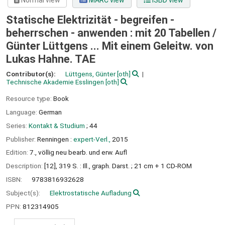
Normal view
MARC view
ISBD view
Statische Elektrizität - begreifen -
beherrschen - anwenden : mit 20 Tabellen /
Günter Lüttgens ... Mit einem Geleitw. von
Lukas Hahne. TAE
Contributor(s):
Lüttgens, Günter
[oth]
Technische Akademie Esslingen
[oth]
Resource type:
Book
Language:
German
Series:
Kontakt & Studium
; 44
Publisher:
Renningen :
expert-Verl.,
2015
Edition:
7., völlig neu bearb. und erw. Aufl
Description:
[12], 319 S. : Ill., graph. Darst. ; 21 cm + 1 CD-ROM
ISBN:
9783816932628
Subject(s):
Elektrostatische Aufladung
PPN:
812314905