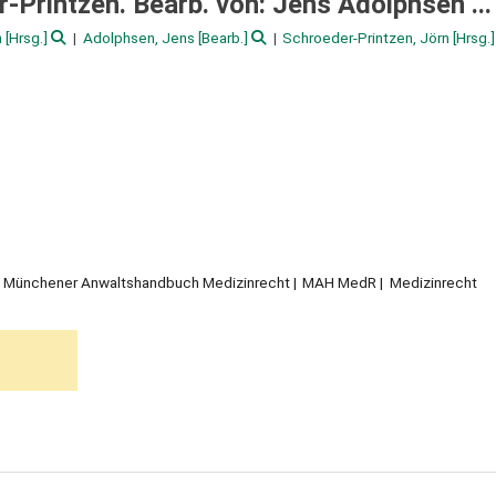
Printzen. Bearb. von: Jens Adolphsen ...
n
[Hrsg.]
Adolphsen, Jens
[Bearb.]
Schroeder-Printzen, Jörn
[Hrsg.]
n, Münchener Anwaltshandbuch Medizinrecht
MAH MedR
Medizinrecht