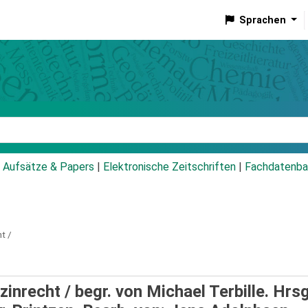
Sprachen
talog
Aufsätze & Papers
|
Elektronische Zeitschriften
|
Fachdatenba
t /
inrecht /
begr. von Michael Terbille. Hrs