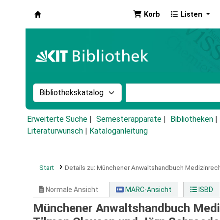
Korb
Listen
Koha
Suche im Katalog nach:
Stichwortsuche im Ka
Erweiterte Suche
Semesterapparate
Bibliotheken
Literaturwunsch
|
Kataloganleitung
Start
Details zu:
Münchener Anwaltshandbuch Medizinrech
Normale Ansicht
MARC-Ansicht
ISBD
Münchener Anwaltshandbuch Mediz