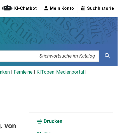
KI-Chatbot
Mein Konto
Suchhistorie
nken
|
Fernleihe
|
KITopen-Medienportal
|
Drucken
g. von