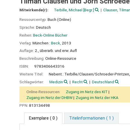
Tilman Clausen und Jörn Schroeder-
Mitwirkende(r):
Terbille, Michael
[Begr.]
Clausen, Tilma
Ressourcentyp:
Buch (Online)
Sprache:
Deutsch
Reihen:
Beck-Online Bücher
Verlag:
München :
Beck,
2013
Auflage:
2., überarb. und erw. Aufl
Beschreibung:
Online-Ressource
ISBN:
9783406643316
Weitere Titel:
Nebent.: Terbille/Clausen/Schroeder-Printze
Schlagwörter:
Medizin
Recht
Deutschland
Online-Ressourcen:
Zugang im Netz des KIT
Zugang im Netz der DHBW
Zugang im Netz der HKA
PPN:
813134498
Exemplare
( 0 )
Titelinformationen ( 1 )