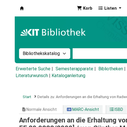
Korb
Listen
Koha
Suche im Katalog nach:
Stichwortsuche im Ka
Erweiterte Suche
Semesterapparate
Bibliotheken
Literaturwunsch
|
Kataloganleitung
Start
Details zu:
Anforderungen an die Erhaltung von Radw
Normale Ansicht
MARC-Ansicht
ISBD
Anforderungen an die Erhaltung vo