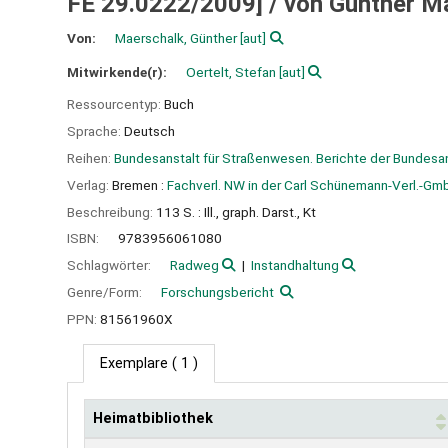
FE 29.0222/2009] /
von Günther Ma
Von:
Maerschalk, Günther
[aut]
Mitwirkende(r):
Oertelt, Stefan
[aut]
Ressourcentyp:
Buch
Sprache:
Deutsch
Reihen:
Bundesanstalt für Straßenwesen. Berichte der Bundesan
Verlag:
Bremen :
Fachverl. NW in der Carl Schünemann-Verl.-Gm
Beschreibung:
113 S. : Ill., graph. Darst., Kt
ISBN:
9783956061080
Schlagwörter:
Radweg
Instandhaltung
Genre/Form:
Forschungsbericht
PPN:
81561960X
Exemplare
( 1 )
Heimatbibliothek