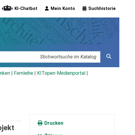
KI-Chatbot
Mein Konto
Suchhistorie
nken
|
Fernleihe
|
KITopen-Medienportal
|
Drucken
ojekt