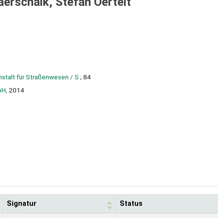
erschalk, Stefan Oertelt
stalt für Straßenwesen / S
; 84
bH,
2014
Signatur
Status