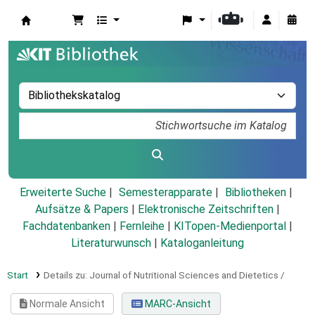
Koha
Erweiterte Suche
Semesterapparate
Bibliotheken
Aufsätze & Papers
|
Elektronische Zeitschriften
|
Fachdatenbanken
|
Fernleihe
|
KITopen-Medienportal
|
Literaturwunsch
|
Kataloganleitung
Start
Details zu:
Journal of Nutritional Sciences and Dietetics /
Normale Ansicht
MARC-Ansicht