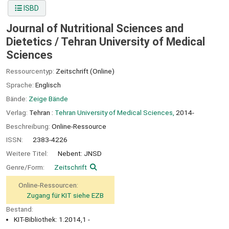
ISBD
Journal of Nutritional Sciences and
Dietetics /
Tehran University of Medical
Sciences
Ressourcentyp:
Zeitschrift (Online)
Sprache:
Englisch
Bände:
Zeige Bände
Verlag:
Tehran :
Tehran University of Medical Sciences,
2014-
Beschreibung:
Online-Ressource
ISSN:
2383-4226
Weitere Titel:
Nebent: JNSD
Genre/Form:
Zeitschrift
Online-Ressourcen:
Zugang für KIT siehe EZB
Bestand:
KIT-Bibliothek: 1.2014,1 -