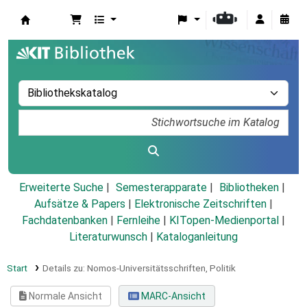
Koha
Erweiterte Suche
Semesterapparate
Bibliotheken
Aufsätze & Papers
|
Elektronische Zeitschriften
|
Fachdatenbanken
|
Fernleihe
|
KITopen-Medienportal
|
Literaturwunsch
|
Kataloganleitung
Start
Details zu:
Nomos-Universitätsschriften,
Politik
Normale Ansicht
MARC-Ansicht