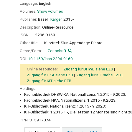
Language:
English
Volumes:
Show volumes
Publisher:
Basel :
Karger,
2015-
Description:
Online-Ressource
ISSN:
2296-9160
Other title:
Kurztitel: Skin Appendage Disord
Genre/Form:
Zeitschrift
DOI:
10.1159/issn.2296-9160
Online resources:
Zugang für DHWB siehe EZB
Zugang für HKA siehe EZB
Zugang für KIT siehe EZB
Zugang für KIT siehe EZB
Holdings:
Fachbibliothek DHBW-KA, Nationallizenz: 1.2015 - 9.2023;
Fachbibliothek HKA, Nationallizenz: 1.2015 - 9.2023;
KIT-Bibliothek, Nationallizenz: 1.2015 - 9.2023;
KIT-Bibliothek: 1.2015,1 -, Die letzten 12 Monate sind nicht z
PPN:
815917074