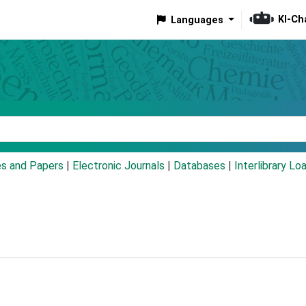
KI-Ch
Languages
eyword
es and Papers
|
Electronic Journals
|
Databases
|
Interlibrary Lo