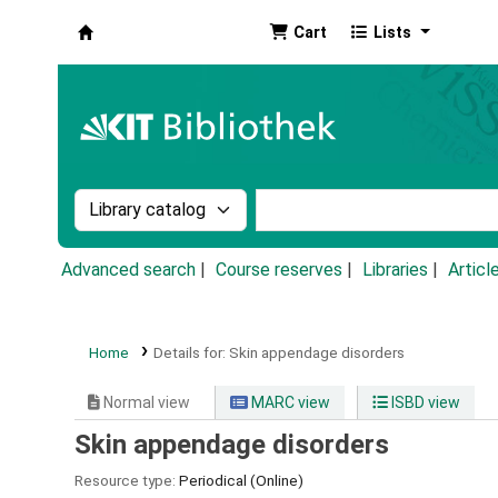
Cart
Lists
Koha online
Search the catalog by:
Search the catalog by k
Advanced search
Course reserves
Libraries
Articl
Home
Details for:
Skin appendage disorders
Normal view
MARC view
ISBD view
Skin appendage disorders
Resource type:
Periodical (Online)