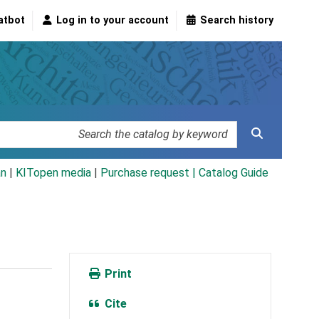
atbot
Log in to your account
Search history
an
|
KITopen media
|
Purchase request |
Catalog Guide
Print
Cite