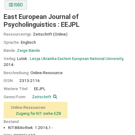
ISBD
East European Journal of
Psycholinguistics : EEJPL
Ressourcentyp:
Zeitschrift (Online)
Sprache:
Englisch
Bände:
Zeige Bände
Verlag:
Lutsk :
Lesya Ukrainka Eastern European National University,
2014-
Beschreibung:
Online-Ressource
ISSN:
2313-2116
Weitere Titel:
EEJPL
Genre/Form:
Zeitschrift
Online-Ressourcen:
Zugang für KIT siehe EZB
Bestand:
KIT-Bibliothek: 1.2014,1 -