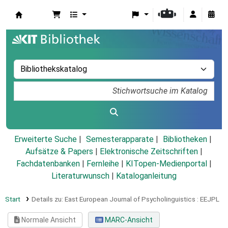
Koha
Erweiterte Suche
Semesterapparate
Bibliotheken
Aufsätze & Papers
|
Elektronische Zeitschriften
|
Fachdatenbanken
|
Fernleihe
|
KITopen-Medienportal
|
Literaturwunsch
|
Kataloganleitung
Start
Details zu:
East European Journal of Psycholinguistics :
EEJPL
Normale Ansicht
MARC-Ansicht