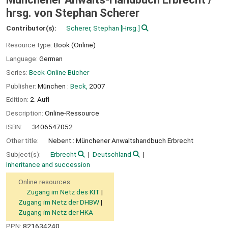
hrsg. von Stephan Scherer
Contributor(s):
Scherer, Stephan
[Hrsg.]
Resource type:
Book (Online)
Language:
German
Series:
Beck-Online Bücher
Publisher:
München :
Beck,
2007
Edition:
2. Aufl
Description:
Online-Ressource
ISBN:
3406547052
Other title:
Nebent.: Münchener Anwaltshandbuch Erbrecht
Subject(s):
Erbrecht
Deutschland
Inheritance and succession
Online resources:
Zugang im Netz des KIT
Zugang im Netz der DHBW
Zugang im Netz der HKA
PPN:
821634240