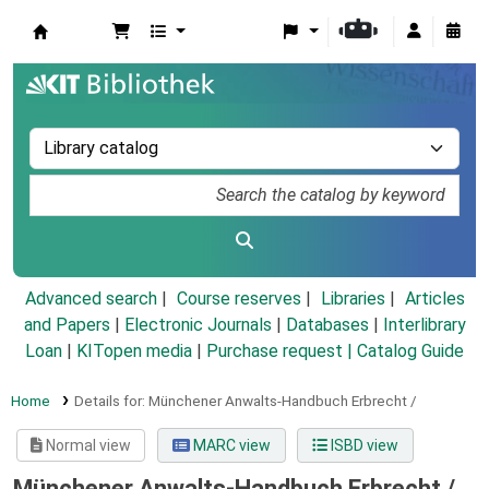
Koha online
Advanced search
Course reserves
Libraries
Articles
and Papers
|
Electronic Journals
|
Databases
|
Interlibrary
Loan
|
KITopen media
|
Purchase request |
Catalog Guide
Home
Details for:
Münchener Anwalts-Handbuch Erbrecht /
Normal view
MARC view
ISBD view
Münchener Anwalts-Handbuch Erbrecht /