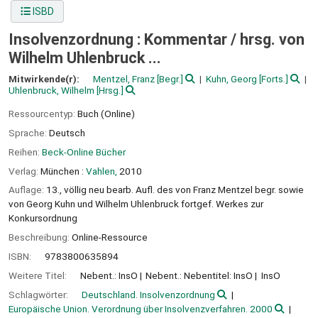
ISBD
Insolvenzordnung : Kommentar /
hrsg. von
Wilhelm Uhlenbruck ...
Mitwirkende(r):
Mentzel, Franz
[Begr.]
Kuhn, Georg
[Forts.]
Uhlenbruck, Wilhelm
[Hrsg.]
Ressourcentyp:
Buch (Online)
Sprache:
Deutsch
Reihen:
Beck-Online Bücher
Verlag:
München :
Vahlen,
2010
Auflage:
13., völlig neu bearb. Aufl. des von Franz Mentzel begr. sowie
von Georg Kuhn und Wilhelm Uhlenbruck fortgef. Werkes zur
Konkursordnung
Beschreibung:
Online-Ressource
ISBN:
9783800635894
Weitere Titel:
Nebent.: InsO
Nebent.: Nebentitel: InsO
InsO
Schlagwörter:
Deutschland. Insolvenzordnung
Europäische Union. Verordnung über Insolvenzverfahren. 2000