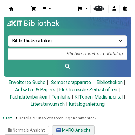
Koha
Erweiterte Suche
Semesterapparate
Bibliotheken
Aufsätze & Papers
|
Elektronische Zeitschriften
|
Fachdatenbanken
|
Fernleihe
|
KITopen-Medienportal
|
Literaturwunsch
|
Kataloganleitung
Start
Details zu:
Insolvenzordnung :
Kommentar /
Normale Ansicht
MARC-Ansicht