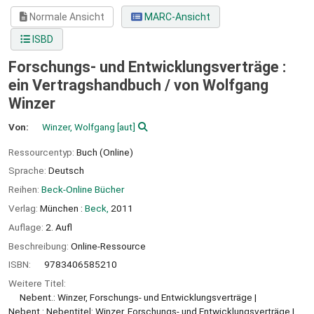
Normale Ansicht
MARC-Ansicht
ISBD
Forschungs- und Entwicklungsverträge :
ein Vertragshandbuch /
von Wolfgang
Winzer
Von:
Winzer, Wolfgang
[aut]
Ressourcentyp:
Buch (Online)
Sprache:
Deutsch
Reihen:
Beck-Online Bücher
Verlag:
München :
Beck,
2011
Auflage:
2. Aufl
Beschreibung:
Online-Ressource
ISBN:
9783406585210
Weitere Titel:
Nebent.: Winzer, Forschungs- und Entwicklungsverträge
Nebent.: Nebentitel: Winzer, Forschungs- und Entwicklungsverträge