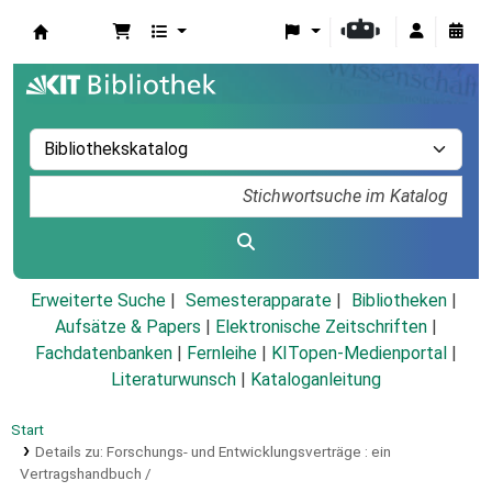
Koha
Erweiterte Suche
Semesterapparate
Bibliotheken
Aufsätze & Papers
|
Elektronische Zeitschriften
|
Fachdatenbanken
|
Fernleihe
|
KITopen-Medienportal
|
Literaturwunsch
|
Kataloganleitung
Start
Details zu:
Forschungs- und Entwicklungsverträge :
ein
Vertragshandbuch /