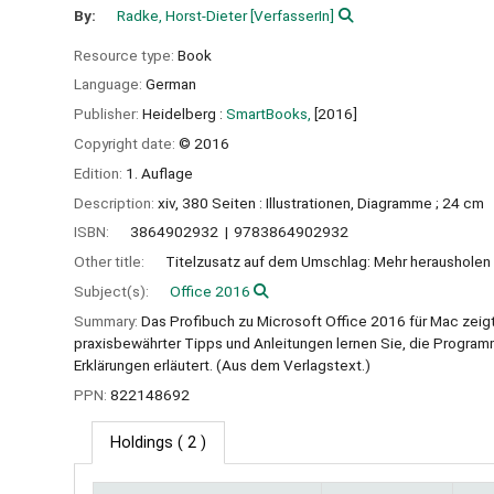
By:
Radke, Horst-Dieter
[VerfasserIn]
Resource type:
Book
Language:
German
Publisher:
Heidelberg :
SmartBooks,
[2016]
Copyright date:
© 2016
Edition:
1. Auflage
Description:
xiv, 380 Seiten : Illustrationen, Diagramme ; 24 cm
ISBN:
3864902932
9783864902932
Other title:
Titelzusatz auf dem Umschlag: Mehr herausholen
Subject(s):
Office 2016
Summary:
Das Profibuch zu Microsoft Office 2016 für Mac zeigt
praxisbewährter Tipps und Anleitungen lernen Sie, die Program
Erklärungen erläutert. (Aus dem Verlagstext.)
PPN:
822148692
Holdings
( 2 )