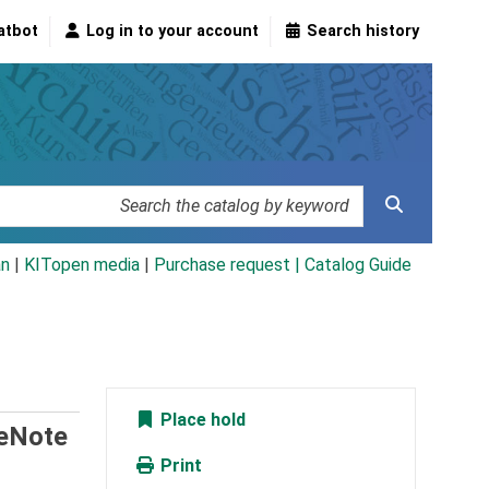
atbot
Log in to your account
Search history
an
|
KITopen media
|
Purchase request |
Catalog Guide
Place hold
neNote
Print