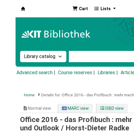
Cart
Lists
Koha online
Search the catalog by:
Search the catalog by k
Advanced search
Course reserves
Libraries
Articl
Home
Details for:
Office 2016 - das Profibuch :
mehr mache
Normal view
MARC view
ISBD view
Office 2016 - das Profibuch : meh
und Outlook /
Horst-Dieter Radke