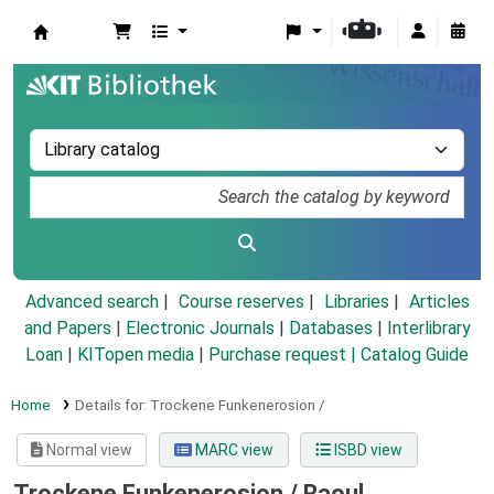
Koha online
Advanced search
Course reserves
Libraries
Articles
and Papers
|
Electronic Journals
|
Databases
|
Interlibrary
Loan
|
KITopen media
|
Purchase request |
Catalog Guide
Home
Details for:
Trockene Funkenerosion /
Normal view
MARC view
ISBD view
Trockene Funkenerosion /
Raoul