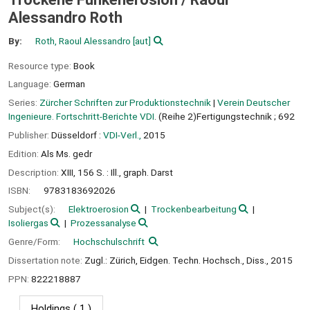
Alessandro Roth
By:
Roth, Raoul Alessandro
[aut]
Resource type:
Book
Language:
German
Series:
Zürcher Schriften zur Produktionstechnik
|
Verein Deutscher
Ingenieure. Fortschritt-Berichte VDI
. (Reihe 2)Fertigungstechnik ; 692
Publisher:
Düsseldorf :
VDI-Verl.,
2015
Edition:
Als Ms. gedr
Description:
XIII, 156 S. : Ill., graph. Darst
ISBN:
9783183692026
Subject(s):
Elektroerosion
Trockenbearbeitung
Isoliergas
Prozessanalyse
Genre/Form:
Hochschulschrift
Dissertation note:
Zugl.: Zürich, Eidgen. Techn. Hochsch., Diss., 2015
PPN:
822218887
Holdings
( 1 )