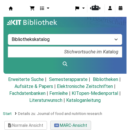
Koha
Erweiterte Suche
Semesterapparate
Bibliotheken
Aufsätze & Papers
|
Elektronische Zeitschriften
|
Fachdatenbanken
|
Fernleihe
|
KITopen-Medienportal
|
Literaturwunsch
|
Kataloganleitung
Start
Details zu:
Journal of food and nutrition research
Normale Ansicht
MARC-Ansicht