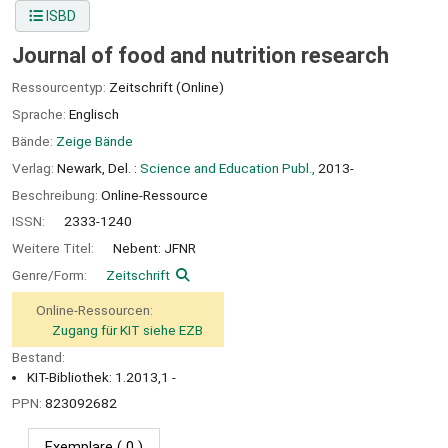
ISBD
Journal of food and nutrition research
Ressourcentyp:
Zeitschrift (Online)
Sprache:
Englisch
Bände:
Zeige Bände
Verlag:
Newark, Del. :
Science and Education Publ.,
2013-
Beschreibung:
Online-Ressource
ISSN:
2333-1240
Weitere Titel:
Nebent: JFNR
Genre/Form:
Zeitschrift
Online-Ressourcen:
Zugang für KIT siehe EZB
Bestand:
KIT-Bibliothek: 1.2013,1 -
PPN:
823092682
Exemplare
( 0 )